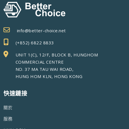
info@better-choice.net
(+852) 6822 8833
UNIT 1(C), 12/F, BLOCK B, HUNGHOM
COMMERCIAL CENTRE
NO. 37 MA TAU WAI ROAD,
HUNG HOM KLN, HONG KONG
快速鏈接
關於
服務