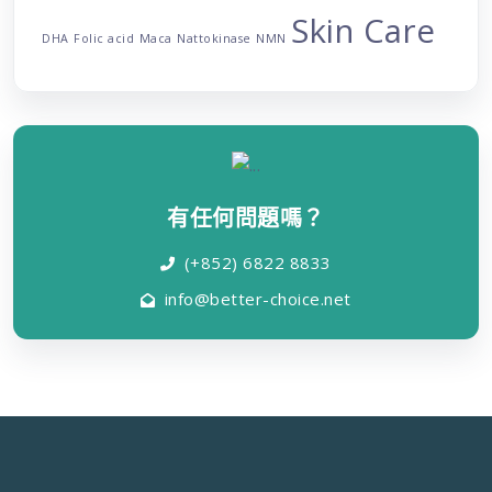
Skin Care
DHA
Folic acid
Maca
Nattokinase
NMN
有任何問題嗎？
(+852) 6822 8833
info@better-choice.net